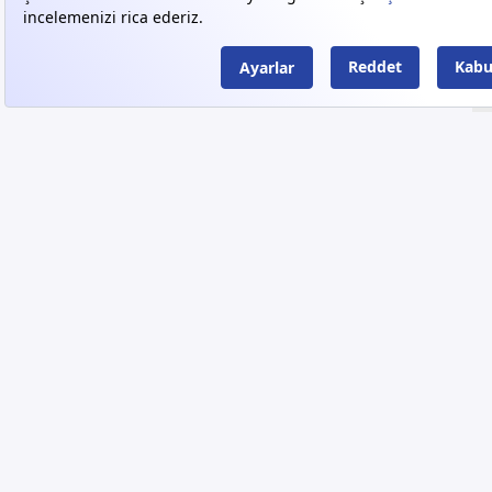
Dağın Renkleri
Ürünler
Senin Suyun
330 ml Cam Şişe
1.5 L Pet Şişe
200 m
750 ml Cam Şişe
5 L Pet Şişe
300 m
Kalite
330 ml Pet Şişe
19 L PC Damacana
Online Sipariş
500 ml Pet Şişe
15 L Cam Damacana
Hakkımızda
İletişim
2020 © Tüm Hakları Saklıdır. Pürsu