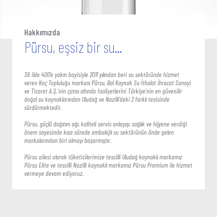
Hakkımızda
Pürsu, eşsiz bir su...
36 ilde 400’e yakın bayisiyle 2011 yılından beri su sektöründe hizmet
veren Koç Topluluğu markası Pürsu, Bal Kaynak Su İthalat İhracat Sanayi
ve Ticaret A.Ş.’nin çatısı altında faaliyetlerini Türkiye’nin en güvenilir
doğal su kaynaklarından Uludağ ve Nazilli’deki 2 farklı tesisinde
sürdürmektedir.
Pürsu, güçlü dağıtım ağı, kaliteli servis anlayışı, sağlık ve hijyene verdiği
önem sayesinde kısa sürede ambalajlı su sektörünün önde gelen
markalarından biri olmayı başarmıştır.
Pürsu ailesi olarak tüketicilerimize tescilli Uludağ kaynaklı markamız
Pürsu Elite ve tescilli Nazilli kaynaklı markamız Pürsu Premium ile hizmet
vermeye devam ediyoruz.