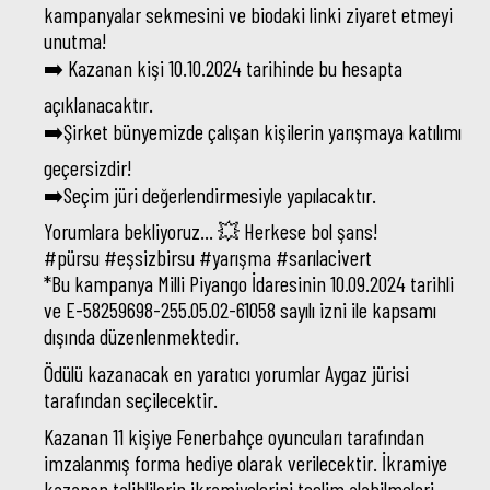
kampanyalar sekmesini ve biodaki linki ziyaret etmeyi
unutma!
➡️ Kazanan kişi 10.10.2024 tarihinde bu hesapta
açıklanacaktır.
➡️Şirket bünyemizde çalışan kişilerin yarışmaya katılımı
geçersizdir!
➡️Seçim jüri değerlendirmesiyle yapılacaktır.
Yorumlara bekliyoruz… 💥 Herkese bol şans!
#pürsu #eşsizbirsu #yarışma #sarılacivert
*Bu kampanya Milli Piyango İdaresinin 10.09.2024 tarihli
ve E-58259698-255.05.02-61058 sayılı izni ile kapsamı
dışında düzenlenmektedir.
Ödülü kazanacak en yaratıcı yorumlar Aygaz jürisi
tarafından seçilecektir.
Kazanan 11 kişiye Fenerbahçe oyuncuları tarafından
imzalanmış forma hediye olarak verilecektir. İkramiye
kazanan talihlilerin ikramiyelerini teslim alabilmeleri